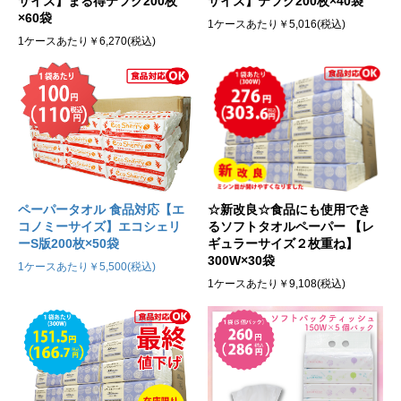
サイズ】まる得テフク200枚
サイズ】テフク200枚×40袋
×60袋
1ケースあたり￥5,016(税込)
1ケースあたり￥6,270(税込)
☆新改良☆食品にも使用でき
ペーパータオル 食品対応【エ
るソフトタオルペーパー 【レ
コノミーサイズ】エコシェリ
ギュラーサイズ２枚重ね】
ーS版200枚×50袋
300W×30袋
1ケースあたり￥5,500(税込)
1ケースあたり￥9,108(税込)