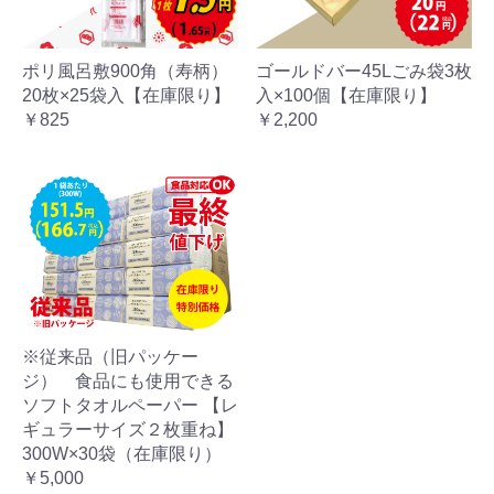
ポリ風呂敷900角（寿柄）
ゴールドバー45Lごみ袋3枚
20枚×25袋入【在庫限り】
入×100個【在庫限り】
￥825
￥2,200
※従来品（旧パッケー
ジ） 食品にも使用できる
ソフトタオルペーパー 【レ
ギュラーサイズ２枚重ね】
300W×30袋（在庫限り）
￥5,000